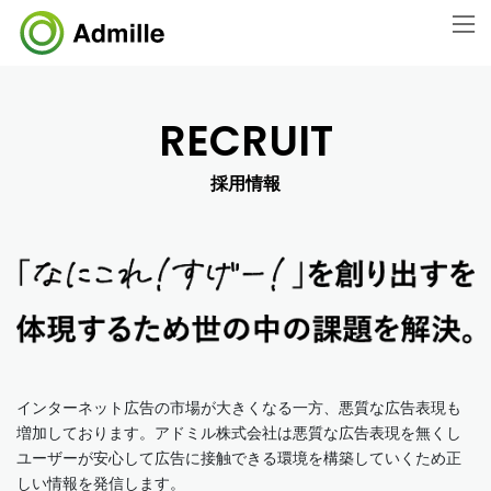
コ
ナ
ン
ビ
テ
ゲ
ン
ー
ツ
シ
RECRUIT
に
ョ
移
ン
動
に
採用情報
移
動
インターネット広告の市場が大きくなる一方、悪質な広告表現も
増加しております。アドミル株式会社は悪質な広告表現を無くし
ユーザーが安心して広告に接触できる環境を構築していくため正
しい情報を発信します。