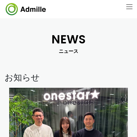
コ
ナ
ン
ビ
テ
ゲ
ン
ー
ツ
シ
NEWS
に
ョ
移
ン
動
に
ニュース
移
動
お知らせ